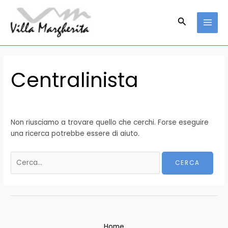
Vai
Cerca:
MAI
al
Cerca
MEN
contenuto
Centralinista
Non riusciamo a trovare quello che cerchi. Forse eseguire
una ricerca potrebbe essere di aiuto.
Home